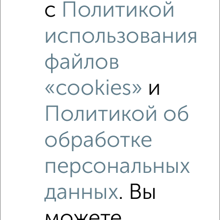
с
Политикой
₽
3 980 000
использования
Средняя цена район
Это предложение
Средняя цена по городу
файлов
Похожие предложения рядом
«cookies»
и
1‑комнатные квартиры недалеко от Покровская 20
Политикой об
обработке
персональных
данных
. Вы
можете