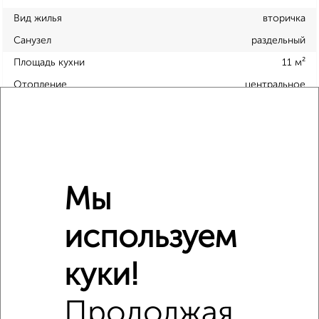
Вид жилья
вторичка
Санузел
раздельный
Площадь кухни
11 м²
Отопление
центральное
Расположение, инфраструктура рядом
Школы
Продукты
Аптеки
Мы
Дет. сады
Банкоматы
Торг. центры
Поликлиники
Фитнес
Кафе
используем
куки!
Продолжая