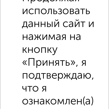
использовать
данный сайт и
нажимая на
кнопку
«Принять», я
Сравнение средних цен
1‑комнатные квартиры с похожей площадью ±10%
подтверждаю,
₽
4 070 000
что я
ознакомлен(а)
₽
5 200 000