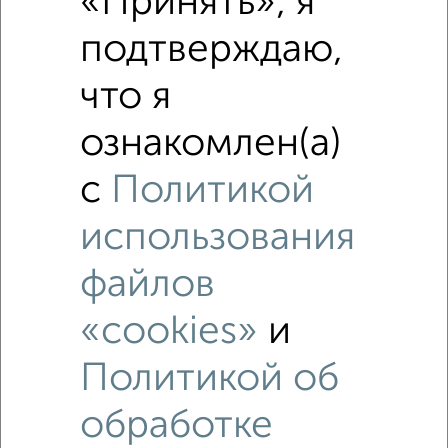
«Принять», я
Это предложение
Средняя цена по городу
подтверждаю,
что я
Похожие предложения рядом
1‑комнатные квартиры недалеко от Московское шоссе
113
ознакомлен(а)
с
Политикой
использования
файлов
«cookies»
и
Политикой об
обработке