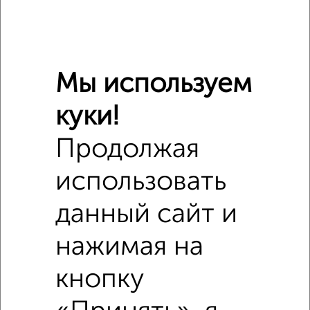
Мы используем
куки!
Сравнение средних цен
Продолжая
1‑комнатные квартиры с похожей площадью ±10%
использовать
₽
3 200 000
данный сайт и
₽
2 600 000
нажимая на
₽
3 560 000
кнопку
Средняя цена район