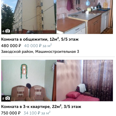
4
Комната в общежитии, 12м², 5/5 этаж
₽
₽
480 000
40 000
за м²
Заводской район, Машиностроительная 3
8
Комната в 3-к квартире, 22м², 3/5 этаж
₽
₽
750 000
34 100
за м²