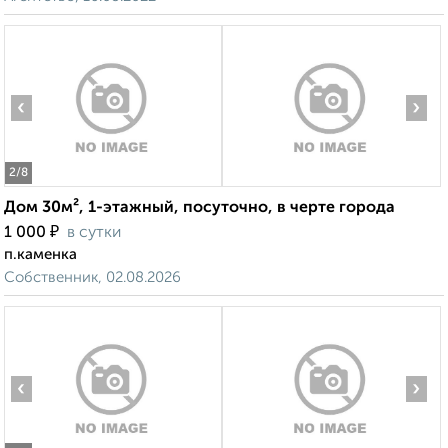
‹
›
2
/8
Дом 30м², 1-этажный, посуточно, в черте города
₽
1 000
в сутки
п.каменка
Собственник, 02.08.2026
‹
›