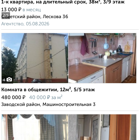
1-к квартира, на длительный срок, 38м², 3/9 этаж
₽
13 000
в месяц
2
/5
Советский район, Лескова 36
Агентство, 05.08.2026
4
Комната в общежитии, 12м², 5/5 этаж
₽
₽
480 000
40 000
за м²
Заводской район, Машиностроительная 3