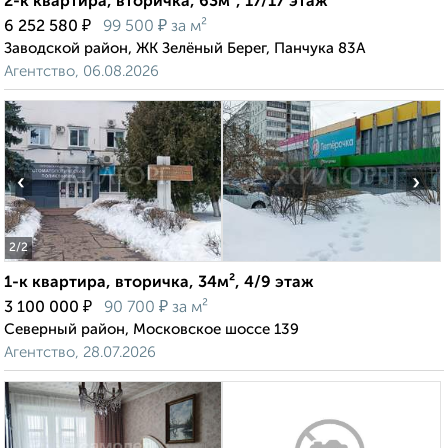
2-к квартира, вторичка, 63м², 17/17 этаж
₽
₽
6 252 580
99 500
за м²
Заводской район, ЖК Зелёный Берег, Панчука 83А
Агентство, 06.08.2026
‹
›
2
/2
1-к квартира, вторичка, 34м², 4/9 этаж
₽
₽
3 100 000
90 700
за м²
Северный район, Московское шоссе 139
Агентство, 28.07.2026