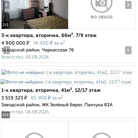
‹
›
2
/1
3-к квартира, вторичка, 66м², 7/9 этаж
₽
₽
4 900 000
74 400
за м²
‹
›
Заводской район, Черкасская 76
Агентство, 06.08.2026
1-к квартира, вторичка, 41м², 12/17 этаж
₽
₽
3 519 323
85 900
за м²
Заводской район, ЖК Зелёный Берег, Панчука 83А
Агентство, 06.08.2026
2
/2