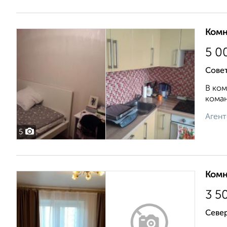
Комн
5 0
Сове
В ком
коман
Агент
5
Комн
3 5
Север