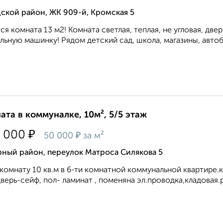
ской район, ЖК 909-й, Кромская 5
ся комната 13 м2! Комната светлая, теплая, не угловая, две
льную машинку! Рядом детский сад, школа, магазины, автобу
ата в коммуналке, 10м², 5/5 этаж
₽
 000
₽
50 000
за м²
рный район, переулок Матроса Силякова 5
комнату 10 кв.м в 6-ти комнатной коммунальной квартире.к
верь-сейф, пол- ламинат , поменяна эл.проводка,кладовая.