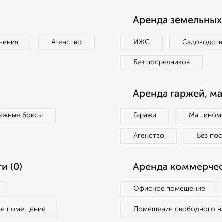
Аренда земельных 
чения
Агенство
ИЖС
Садоводст
Без посредников
Аренда гаржей, м
ражные боксы
Гаражи
Машиноме
Агенство
Без по
и (0)
Аренда коммерчес
Офисное помещение
ое помещение
Помещение свободного н