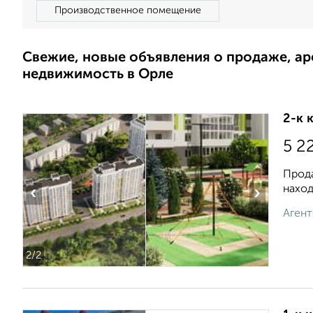
Производственное помещение
Свежие, новые объявления о продаже, а
недвижимость в Орле
2-к 
5 2
Прода
наход
‹
›
Агент
2
/2