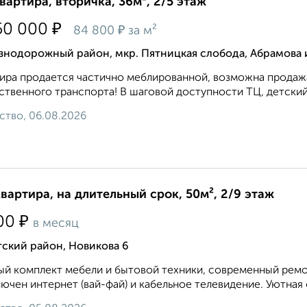
квартира, вторичка, 36м², 2/5 этаж
₽
50 000
₽
84 800
за м²
знодорожный район, мкр. Пятницкая слобода, Абрамова 
ира продается частично меблированной, возможна продажа
твенного транспорта! В шаговой доступности ТЦ, детский с
ство, 06.08.2026
квартира, на длительный срок, 50м², 2/9 этаж
₽
00
в месяц
ский район, Новикова 6
й комплект мебели и бытовой техники, современный ремон
ючен интернет (вай-фай) и кабельное телевидение. Уютная о