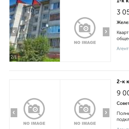
1-к 
3 0
Желе
‹
›
Кварт
общес
Агент
2
/1
2-к 
9 0
Совет
‹
›
Полны
подкл