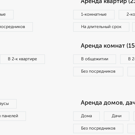
Аренда квартир (2
ные
1‑комнатные
2‑к
посредников
На длительный срок
Аренда комнат (15
В 2‑к квартире
В общежитии
В 2
Без посредников
Аренда домов, дач
аусы
п панелей
Дома
Дачи
Без посредников