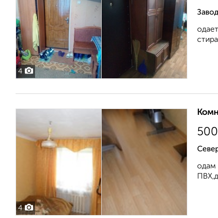
Завод
одает
стира
4
Комн
500
Севе
одам 
ПВХ,д
4