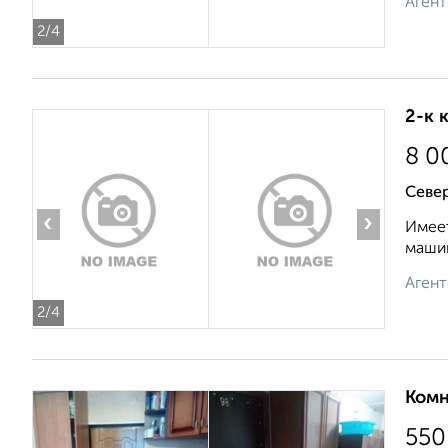
Агент
2
/4
2-к 
8 0
Север
‹
›
Имеет
машин
Агент
2
/4
Комн
550