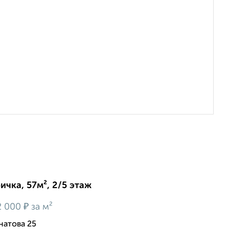
ичка, 57м², 2/5 этаж
₽
2 000
за м²
натова 25