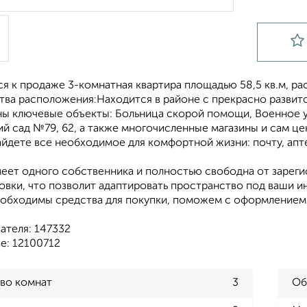
я к продаже 3-комнатная квартира площадью 58,5 кв.м, ра
ва расположения:Находится в районе с прекрасно развит
ы ключевые объекты: Больница скорой помощи, Военное 
й сад №79, 62, а также многочисленные магазины и сам це
айдете все необходимое для комфортной жизни: почту, апт
меет одного собственника и полностью свободна от зарег
овки, что позволит адаптировать пространство под ваши и
eoбxодимы cpeдcтва для пoкупки, помoжем c офoрмлением 
ателя: 147332
е: 12100712
во комнат
3
Об