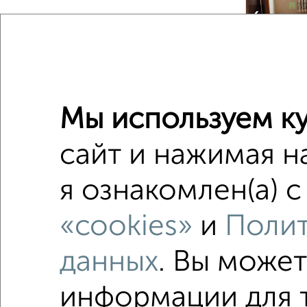
‹
2
/2
Мы используем ку
3-к квар
сайт и нажимая н
Поиск по с
я ознакомлен(а) 
Советск
«cookies»
и
Полит
в малоэ
в панел
данных
. Вы може
В ипотек
информации для т