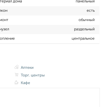
териал дома
панельный
лкон
есть
монт
обычный
нузел
раздельный
опление
центральное
Аптеки
Торг. центры
Кафе