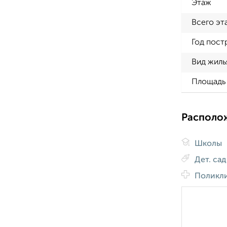
Этаж
Всего эт
Год пост
Вид жиль
Площадь 
Располо
Школы
Дет. са
Поликл