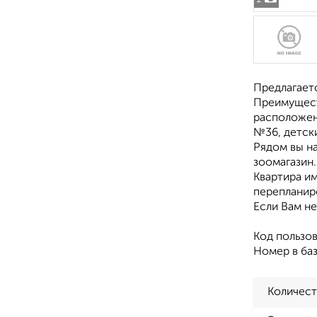
Предлагаетс
Преимущест
расположен
№36, детски
Рядом вы н
зоомагазин.
Квартира и
перепланир
Если Baм н
Код пользов
Номер в баз
Количест