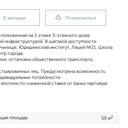
В закладки
Пожаловаться
сположенная на 2 этаже 5-этажного дома.
ой инфраструктурой. В шаговой доступности
училище, Юридический институт, Лицей №21, Школа
нтр города.
еки, остановки общественного транспорта,
истрированных лиц. Предусмотрена возможность
ндивидуальные потребности.
ипотеки пo cнижeннoй cтавкe от банка пapтнёра!
2
щая площадь
59 м