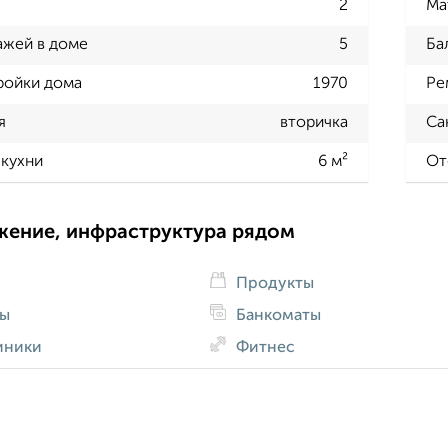
2
Ма
ажей в доме
5
Ба
ройки дома
1970
Ре
я
вторичка
Са
кухни
6 м²
От
жение, инфраструктура рядом
Продукты
ды
Банкоматы
иники
Фитнес