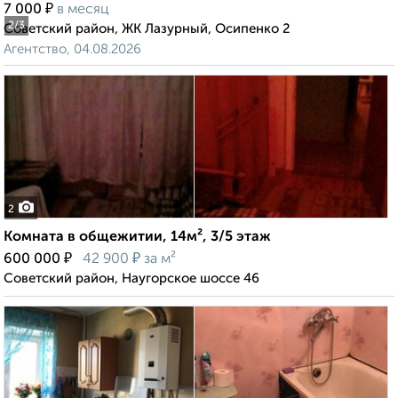
₽
7 000
в месяц
2
/3
Советский район, ЖК Лазурный, Осипенко 2
Агентство, 04.08.2026
2
Комната в общежитии, 14м², 3/5 этаж
₽
₽
600 000
42 900
за м²
Советский район, Наугорское шоссе 46