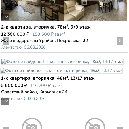
2
/2
2-к квартира, вторичка, 78м², 9/9 этаж
₽
₽
12 360 000
158 500
за м²
‹
›
Железнодорожный район, Покровская 32
Агентство, 06.08.2026
1-к квартира, вторичка, 48м², 13/17 этаж
₽
₽
5 600 000
116 700
за м²
Советский район, Карьерная 24
Агентство, 04.08.2026
2
/2