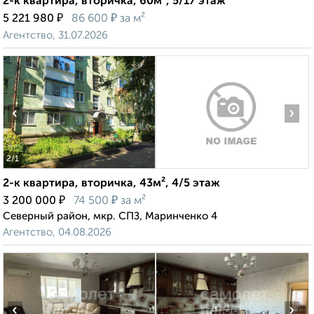
2-к квартира, вторичка, 60м², 5/17 этаж
₽
₽
5 221 980
86 600
за м²
Агентство, 31.07.2026
‹
›
2
/1
2-к квартира, вторичка, 43м², 4/5 этаж
₽
₽
3 200 000
74 500
за м²
Северный район, мкр. СПЗ, Маринченко 4
Агентство, 04.08.2026
‹
›