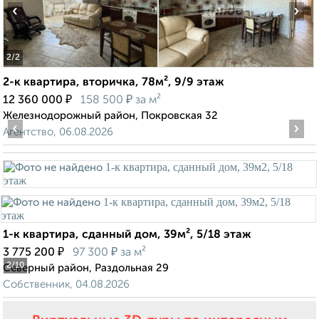
‹
›
2
/2
2-к квартира, вторичка, 78м², 9/9 этаж
₽
₽
12 360 000
158 500
за м²
Железнодорожный район, Покровская 32
‹
›
Агентство, 06.08.2026
1-к квартира, сданный дом, 39м², 5/18 этаж
₽
₽
3 775 200
97 300
за м²
2
/10
Северный район, Раздольная 29
Собственник, 04.08.2026