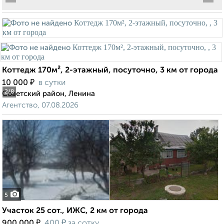
Коттедж 170м², 2-этажный, посуточно, 3 км от города
₽
10 000
в сутки
2
/8
Советский район, Ленина
Агентство, 07.08.2026
5
Участок 25 сот., ИЖС, 2 км от города
₽
₽
900 000
400
за сотку