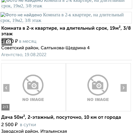
Комната в 2-к квартире, на длительный срок, 19м², 3/8
этаж
₽
5 000
в месяц
1
Советский район, Салтыкова-Щедрина 4
Агентство, 19.08.2022
‹
›
2
/3
Дача 50м², 2-этажный, посуточно, 10 км от города
₽
2 500
в сутки
Заводской район, Итальянская