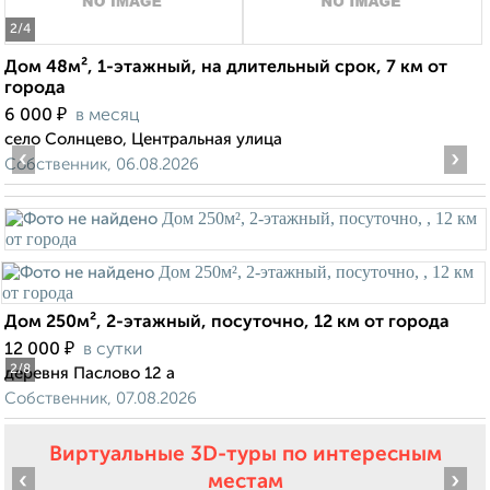
2
/4
Дом 48м², 1-этажный, на длительный срок, 7 км от
города
₽
6 000
в месяц
село Солнцево, Центральная улица
‹
›
Собственник, 06.08.2026
Дом 250м², 2-этажный, посуточно, 12 км от города
₽
12 000
в сутки
2
/8
деревня Паслово 12 а
Собственник, 07.08.2026
Виртуальные 3D-туры по интересным
‹
›
местам