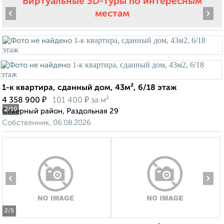
Виртуальные 3D-туры по интересным
‹
›
местам
1-к квартира, сданный дом, 43м², 6/18 этаж
₽
₽
4 358 900
101 400
за м²
2
/10
Северный район, Раздольная 29
Собственник, 06.08.2026
‹
›
2
/5