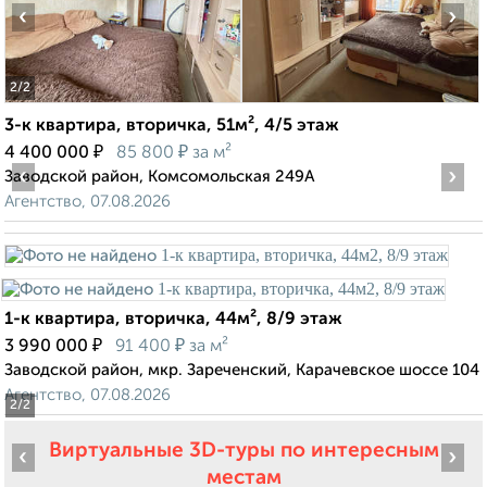
‹
›
2
/2
3-к квартира, вторичка, 51м², 4/5 этаж
₽
₽
4 400 000
85 800
за м²
‹
›
Заводской район, Комсомольская 249А
Агентство, 07.08.2026
1-к квартира, вторичка, 44м², 8/9 этаж
₽
₽
3 990 000
91 400
за м²
Заводской район, мкр. Зареченский, Карачевское шоссе 104
Агентство, 07.08.2026
2
/2
Виртуальные 3D-туры по интересным
‹
›
местам