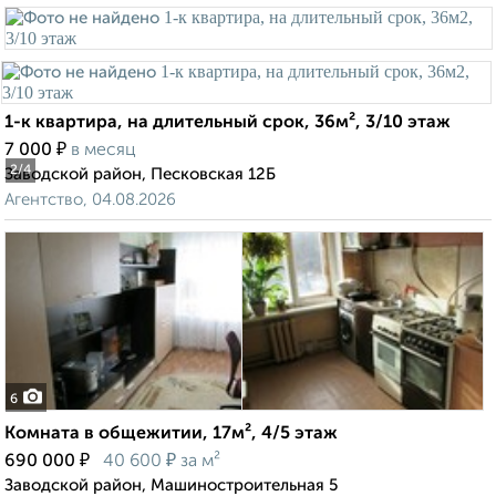
1-к квартира, на длительный срок, 36м², 3/10 этаж
₽
7 000
в месяц
2
/4
Заводской район, Песковская 12Б
Агентство, 04.08.2026
6
Комната в общежитии, 17м², 4/5 этаж
₽
₽
690 000
40 600
за м²
Заводской район, Машиностроительная 5