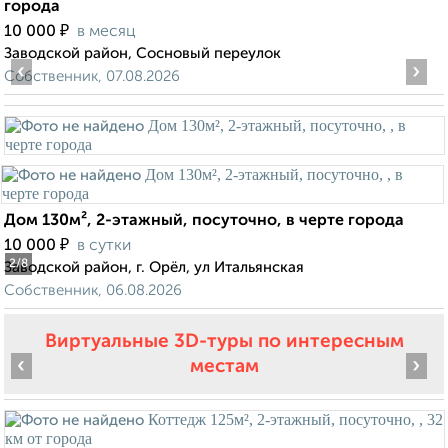
города
₽
10 000
в месяц
Заводской район, Сосновый переулок
‹
›
Собственник, 07.08.2026
Дом 130м², 2-этажный, посуточно, в черте города
₽
10 000
в сутки
2
/8
Заводской район, г. Орёл, ул Итальянская
Собственник, 06.08.2026
Виртуальные 3D-туры по интересным
‹
›
местам