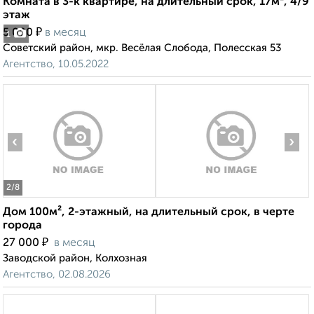
Комната в 3-к квартире, на длительный срок, 17м², 4/9
этаж
₽
5 000
в месяц
1
Советский район, мкр. Весёлая Слобода, Полесская 53
Агентство, 10.05.2022
‹
›
2
/8
Дом 100м², 2-этажный, на длительный срок, в черте
города
₽
27 000
в месяц
Заводской район, Колхозная
Агентство, 02.08.2026