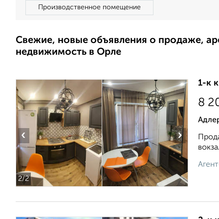
Производственное помещение
Свежие, новые объявления о продаже, а
недвижимость в Орле
1-к 
8 2
Адле
‹
›
Прода
вокза
Агент
2
/2