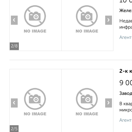
10 
Желе
‹
›
Недав
инфра
Агент
2
/8
2-к 
9 0
Заво
‹
›
В ква
микро
Агент
2
/5