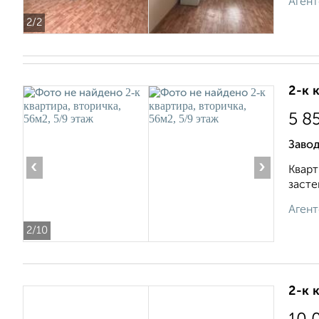
Агент
2
/2
2-к 
5 8
Завод
‹
›
Кварт
засте
Агент
2
/10
2-к 