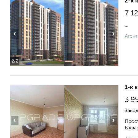
2-к 
7 1
...
‹
›
Агент
2
/2
1-к 
3 9
Завод
‹
›
Прост
В ква