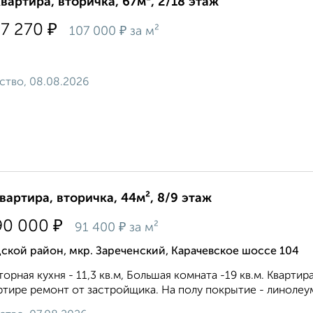
квартира, вторичка, 67м², 2/18 этаж
₽
27 270
₽
107 000
за м²
ство, 08.08.2026
квартира, вторичка, 44м², 8/9 этаж
₽
90 000
₽
91 400
за м²
ской район, мкр. Зареченский, Карачевское шоссе 104
орная кухня - 11,3 кв.м, Большая комната -19 кв.м. Кварт
ртире ремонт от застройщика. На полу покрытие - линолеум