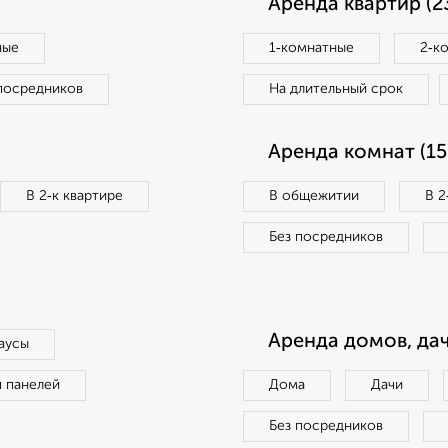
Аренда квартир (2
ные
1‑комнатные
2‑к
посредников
На длительный срок
Аренда комнат (15
В 2‑к квартире
В общежитии
В 2
Без посредников
Аренда домов, дач
аусы
п панелей
Дома
Дачи
Без посредников