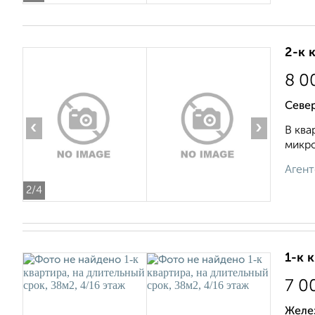
2-к 
8 0
Север
‹
›
В ква
микро
Агент
2
/4
1-к 
7 0
Желе