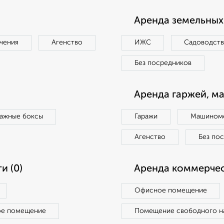
Аренда земельных 
чения
Агенство
ИЖС
Садоводст
Без посредников
Аренда гаржей, м
ражные боксы
Гаражи
Машиноме
Агенство
Без по
и (0)
Аренда коммерчес
Офисное помещение
ое помещение
Помещение свободного н