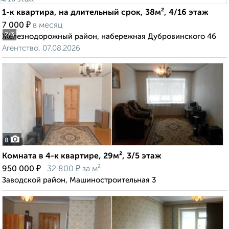
1-к квартира, на длительный срок, 38м², 4/16 этаж
₽
7 000
в месяц
2
/3
Железнодорожный район, набережная Дубровинского 46
Агентство, 07.08.2026
8
Комната в 4-к квартире, 29м², 3/5 этаж
₽
₽
950 000
32 800
за м²
Заводской район, Машиностроительная 3