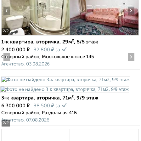
‹
›
2
/2
1-к квартира, вторичка, 29м², 5/5 этаж
₽
₽
2 400 000
82 800
за м²
‹
›
Северный район, Московское шоссе 145
Агентство, 03.08.2026
3-к квартира, вторичка, 71м², 9/9 этаж
₽
₽
6 300 000
88 500
за м²
Северный район, Раздольная 41Б
Агентство, 07.08.2026
2
/2