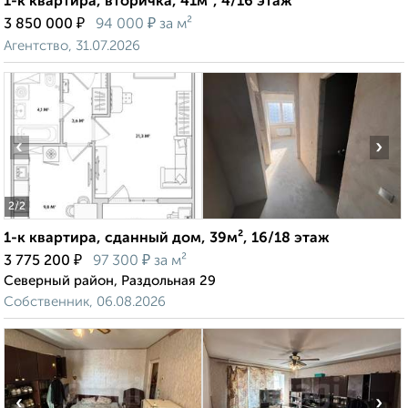
1-к квартира, вторичка, 41м², 4/16 этаж
₽
₽
3 850 000
94 000
за м²
Агентство, 31.07.2026
‹
›
2
/2
1-к квартира, сданный дом, 39м², 16/18 этаж
₽
₽
3 775 200
97 300
за м²
Северный район, Раздольная 29
Собственник, 06.08.2026
‹
›