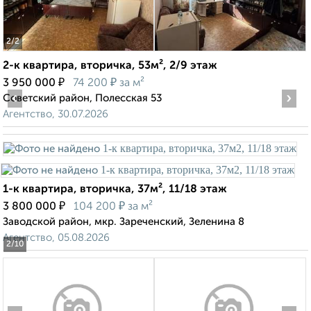
2
/2
2-к квартира, вторичка, 53м², 2/9 этаж
₽
₽
3 950 000
74 200
за м²
‹
›
Советский район, Полесская 53
Агентство, 30.07.2026
1-к квартира, вторичка, 37м², 11/18 этаж
₽
₽
3 800 000
104 200
за м²
Заводской район, мкр. Зареченский, Зеленина 8
Агентство, 05.08.2026
2
/10