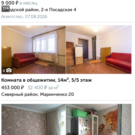
₽
9 000
в месяц
2
/4
Заводской район, 2-я Посадская 4
Агентство, 07.08.2026
8
Комната в общежитии, 14м², 5/5 этаж
₽
₽
453 000
32 400
за м²
Северный район, Маринченко 20