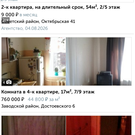
2-к квартира, на длительный срок, 54м², 2/5 этаж
₽
9 000
в месяц
2
/4
Советский район, Октябрьская 41
Агентство, 04.08.2026
4
Комната в 4-к квартире, 17м², 7/9 этаж
₽
₽
760 000
44 800
за м²
Заводской район, Достоевского 6