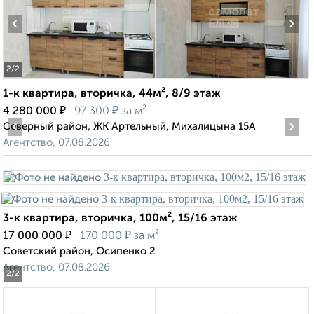
‹
›
2
/2
1-к квартира, вторичка, 44м², 8/9 этаж
₽
₽
4 280 000
97 300
за м²
‹
›
Северный район, ЖК Артельный, Михалицына 15А
Агентство, 07.08.2026
3-к квартира, вторичка, 100м², 15/16 этаж
₽
₽
17 000 000
170 000
за м²
Советский район, Осипенко 2
Агентство, 07.08.2026
2
/2