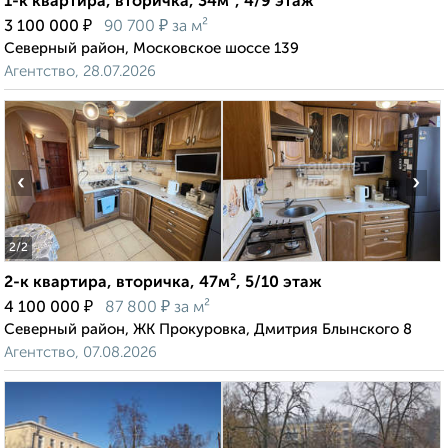
1-к квартира, вторичка, 34м², 4/9 этаж
₽
₽
3 100 000
90 700
за м²
Северный район, Московское шоссе 139
Агентство, 28.07.2026
‹
›
2
/2
2-к квартира, вторичка, 47м², 5/10 этаж
₽
₽
4 100 000
87 800
за м²
Северный район, ЖК Прокуровка, Дмитрия Блынского 8
Агентство, 07.08.2026