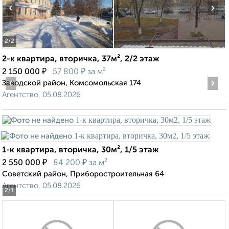
‹
›
2
/2
2-к квартира, вторичка, 37м², 2/2 этаж
₽
₽
2 150 000
57 800
за м²
‹
›
Заводской район, Комсомольская 174
Агентство, 05.08.2026
1-к квартира, вторичка, 30м², 1/5 этаж
₽
₽
2 550 000
84 200
за м²
Советский район, Приборостроительная 64
Агентство, 05.08.2026
2
/1