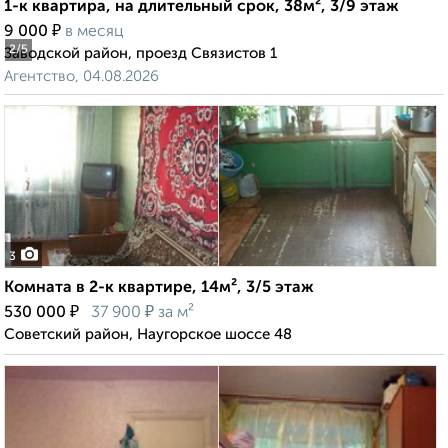
1-к квартира, на длительный срок, 38м², 3/9 этаж
₽
9 000
в месяц
2
/5
Заводской район, проезд Связистов 1
Агентство, 04.08.2026
3
Комната в 2-к квартире, 14м², 3/5 этаж
₽
₽
530 000
37 900
за м²
Советский район, Наугорское шоссе 48