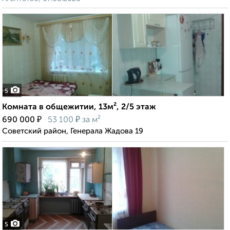
5
Комната в общежитии, 13м², 2/5 этаж
₽
₽
690 000
53 100
за м²
Советский район, Генерала Жадова 19
5