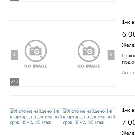
1-к 
6 0
Желе
‹
›
Полны
подкл
Агент
2
/3
1-к 
7 0
Желе