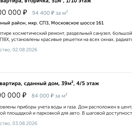
квартира, вторичка, 51м², 1/10 этаж
₽
00 000
₽
94 400
за м²
ный район, мкр. СПЗ, Московское шоссе 161
ртире косметический ремонт, раздельный санузел, большой 
ПВХ, установлены красивые решетки на всех окнах, радиато
ство, 02.08.2026
квартира, сданный дом, 39м², 4/5 этаж
₽
00 000
₽
84 000
за м²
овлены приборы учета воды и газа. Дом расположен в цент
ой площадкой и парковкой для авто. В шаговой доступности
ство, 03.08.2026