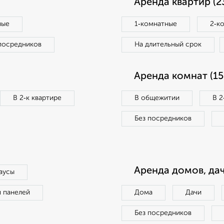
Аренда квартир (2
ные
1‑комнатные
2‑к
посредников
На длительный срок
Аренда комнат (15
В 2‑к квартире
В общежитии
В 2
Без посредников
Аренда домов, дач
аусы
п панелей
Дома
Дачи
Без посредников