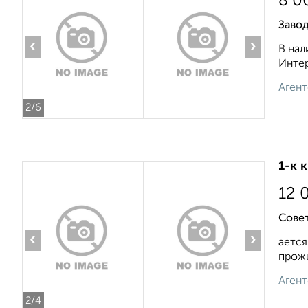
8 0
Заво
‹
›
В нал
Интер
Агент
2
/6
1-к 
12 
Совет
‹
›
ается
прожи
Агент
2
/4