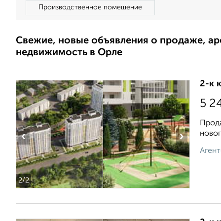
Производственное помещение
Свежие, новые объявления о продаже, а
недвижимость в Орле
2-к 
5 2
Прода
новог
‹
›
Агент
2
/2