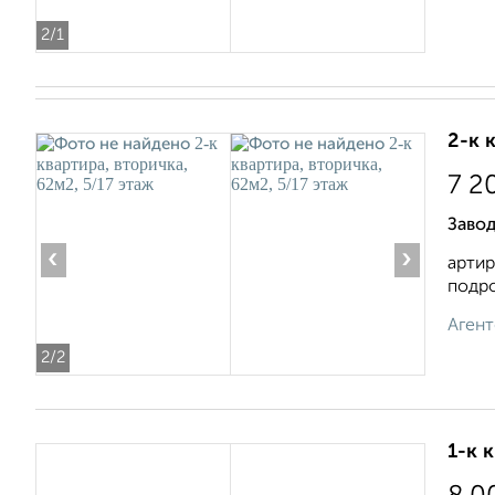
2
/1
2-к 
7 2
Завод
‹
›
артир
подро
Агент
2
/2
1-к 