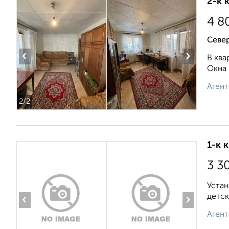
2-к 
4 8
Север
‹
›
В ква
Окна 
Агент
2
/2
1-к 
3 3
Устан
детск
‹
›
Агент