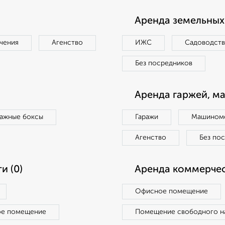
Аренда земельных 
чения
Агенство
ИЖС
Садоводст
Без посредников
Аренда гаржей, м
ражные боксы
Гаражи
Машиноме
Агенство
Без по
и (0)
Аренда коммерчес
Офисное помещение
ое помещение
Помещение свободного н