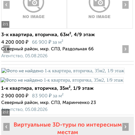
‹
›
2
/1
3-к квартира, вторичка, 63м², 4/9 этаж
₽
₽
4 200 000
66 900
за м²
‹
›
Северный район, мкр. СПЗ, Раздольная 66
Агентство, 05.08.2026
1-к квартира, вторичка, 35м², 1/9 этаж
₽
₽
2 900 000
83 900
за м²
Северный район, мкр. СПЗ, Маринченко 23
Агентство, 05.08.2026
2
/2
Виртуальные 3D-туры по интересным
‹
›
местам