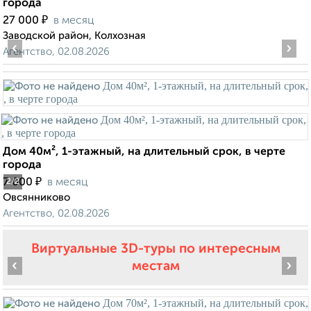
города
₽
27 000
в месяц
Заводской район, Колхозная
‹
›
Агентство, 02.08.2026
Дом 40м², 1-этажный, на длительный срок, в черте
города
₽
7 000
в месяц
2
/2
Овсянниково
Агентство, 02.08.2026
Виртуальные 3D-туры по интересным
‹
›
местам