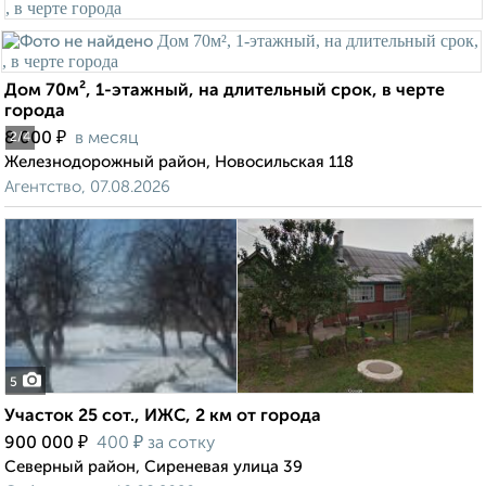
Дом 70м², 1-этажный, на длительный срок, в черте
города
₽
8 000
в месяц
2
/4
Железнодорожный район, Новосильская 118
Агентство, 07.08.2026
5
Участок 25 сот., ИЖС, 2 км от города
₽
₽
900 000
400
за сотку
Северный район, Сиреневая улица 39