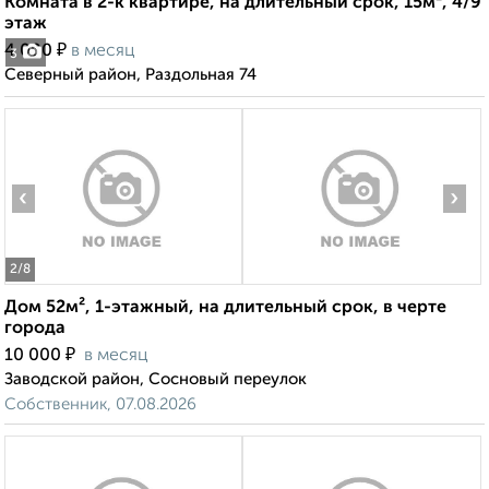
Комната в 2-к квартире, на длительный срок, 15м², 4/9
этаж
₽
4 000
в месяц
3
Северный район, Раздольная 74
‹
›
2
/8
Дом 52м², 1-этажный, на длительный срок, в черте
города
₽
10 000
в месяц
Заводской район, Сосновый переулок
Собственник, 07.08.2026