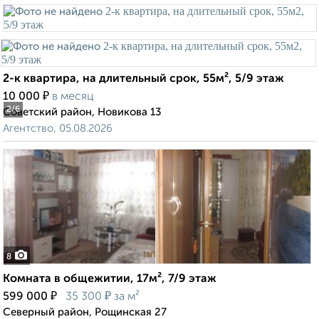
2-к квартира, на длительный срок, 55м², 5/9 этаж
₽
10 000
в месяц
2
/6
Советский район, Новикова 13
Агентство, 05.08.2026
8
Комната в общежитии, 17м², 7/9 этаж
₽
₽
599 000
35 300
за м²
Северный район, Рощинская 27