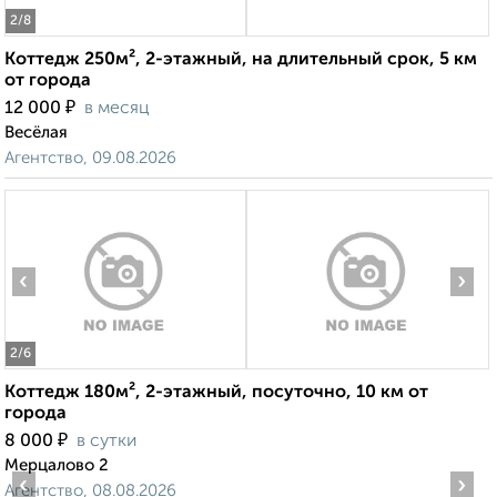
2
/8
Коттедж 250м², 2-этажный, на длительный срок, 5 км
от города
₽
12 000
в месяц
Весёлая
Агентство, 09.08.2026
‹
›
2
/6
Коттедж 180м², 2-этажный, посуточно, 10 км от
города
₽
8 000
в сутки
Мерцалово 2
‹
›
Агентство, 08.08.2026