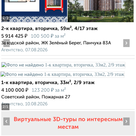
2
/2
2-к квартира, вторичка, 59м², 4/17 этаж
₽
₽
5 914 425
100 500
за м²
‹
›
Заводской район, ЖК Зелёный Берег, Панчука 83А
Агентство, 07.08.2026
1-к квартира, вторичка, 33м², 2/9 этаж
₽
₽
4 100 000
123 200
за м²
Советский район, Пожарная 27
Агентство, 10.08.2026
2
/1
Виртуальные 3D-туры по интересным
‹
›
местам