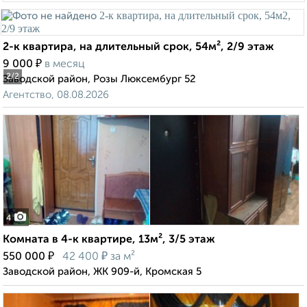
2-к квартира, на длительный срок, 54м², 2/9 этаж
₽
9 000
в месяц
2
/2
Заводской район, Розы Люксембург 52
Агентство, 08.08.2026
4
Комната в 4-к квартире, 13м², 3/5 этаж
₽
₽
550 000
42 400
за м²
Заводской район, ЖК 909-й, Кромская 5