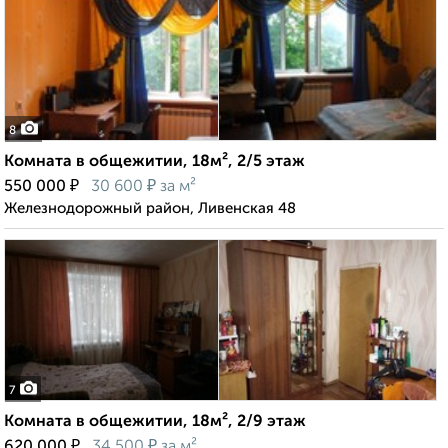
8
Комната в общежитии, 18м², 2/5 этаж
₽
₽
550 000
30 600
за м²
Железнодорожный район, Ливенская 48
7
Комната в общежитии, 18м², 2/9 этаж
₽
₽
620 000
34 500
за м²