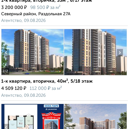
1-к квартира, вторичка, 33м², 6/17 этаж
₽
₽
3 200 000
98 500
за м²
Северный район, Раздольная 27А
Агентство, 09.08.2026
‹
›
2
/2
1-к квартира, вторичка, 40м², 5/18 этаж
₽
₽
4 509 120
112 000
за м²
Агентство, 09.08.2026
‹
›