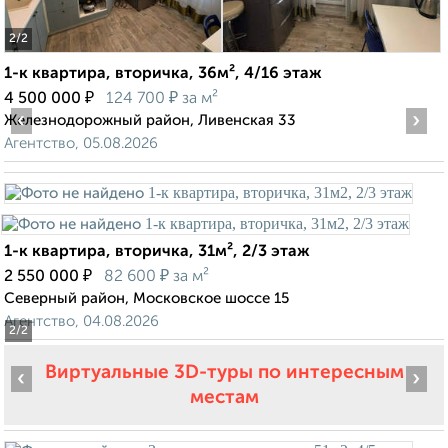
2
/2
1-к квартира, вторичка, 36м², 4/16 этаж
₽
₽
4 500 000
124 700
за м²
‹
›
Железнодорожный район, Ливенская 33
Агентство, 05.08.2026
1-к квартира, вторичка, 31м², 2/3 этаж
₽
₽
2 550 000
82 600
за м²
Северный район, Московское шоссе 15
Агентство, 04.08.2026
2
/2
Виртуальные 3D-туры по интересным
‹
›
местам