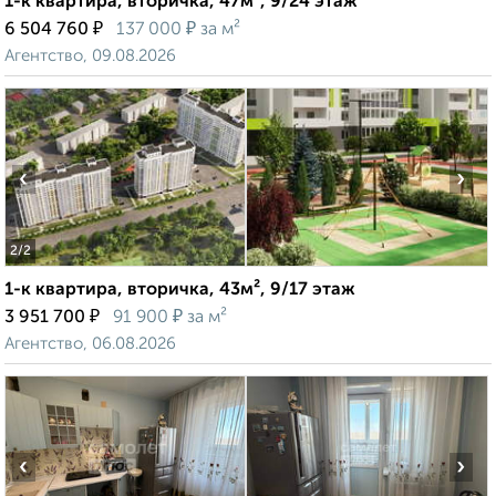
1-к квартира, вторичка, 47м², 9/24 этаж
₽
₽
6 504 760
137 000
за м²
Агентство, 09.08.2026
‹
›
2
/2
1-к квартира, вторичка, 43м², 9/17 этаж
₽
₽
3 951 700
91 900
за м²
Агентство, 06.08.2026
‹
›