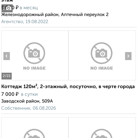
этаж
₽
5 000
в месяц
1
Железнодорожный район, Аптечный переулок 2
Агентство, 19.08.2022
‹
›
2
/15
Коттедж 120м², 2-этажный, посуточно, в черте города
₽
7 000
в сутки
Заводской район, 509А
Собственник, 06.08.2026