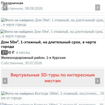
Праздничная
‹
›
Собственник, 08.08.2026
Дом 50м², 1-этажный, на длительный срок, в черте
города
₽
8 000
в месяц
2
/8
Железнодорожный район, 1-я Курская
Собственник, 30.07.2026
Виртуальные 3D-туры по интересным
‹
›
местам