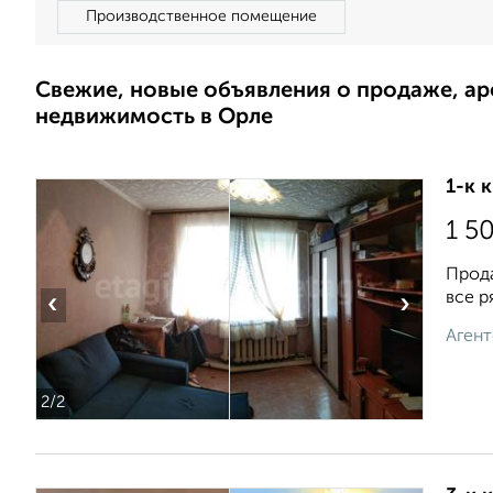
Производственное помещение
Свежие, новые объявления о продаже, а
недвижимость в Орле
1-к 
1 5
Прода
все р
‹
›
Агент
2
/2