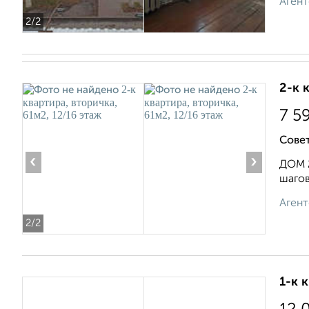
Агент
2
/2
2-к 
7 5
Совет
‹
›
ДОМ 2
шагов
Агент
2
/2
1-к 