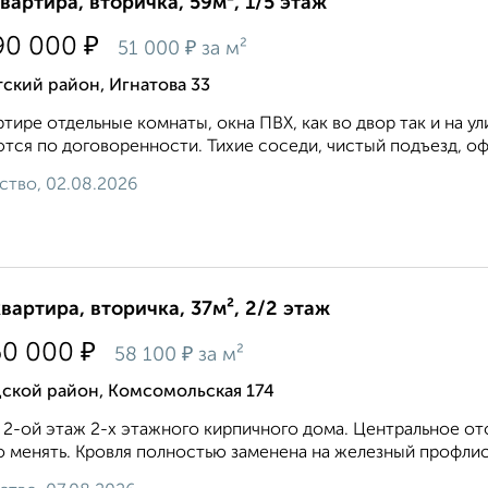
квартира, вторичка, 59м², 1/5 этаж
₽
90 000
₽
51 000
за м²
ский район, Игнатова 33
ртире отдельные комнаты, окна ПВХ, как во двор так и на у
тся по договоренности. Тихие соседи, чистый подъезд, оф
ство, 02.08.2026
квартира, вторичка, 37м², 2/2 этаж
₽
60 000
₽
58 100
за м²
дской район, Комсомольская 174
 2-ой этаж 2-х этажного кирпичного дома. Центральное ото
 менять. Кровля полностью заменена на железный профлист.