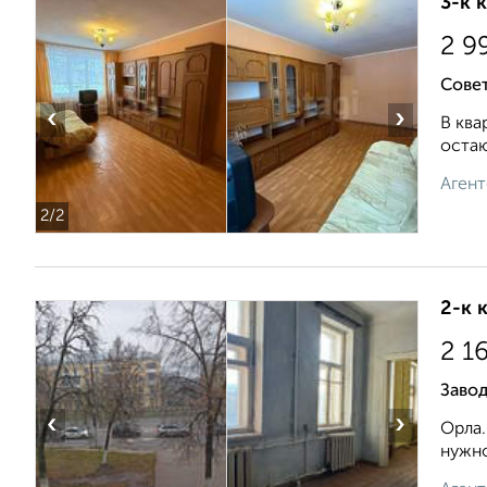
3-к 
2 9
Совет
‹
›
В ква
остаю
Агент
2
/2
2-к 
2 1
Заво
‹
›
Орла.
нужно