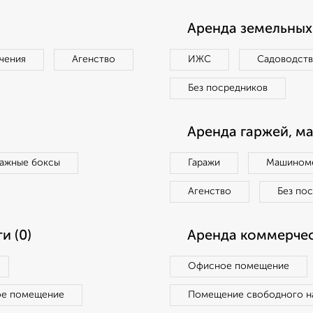
Аренда земельных 
чения
Агенство
ИЖС
Садоводст
Без посредников
Аренда гаржей, м
ражные боксы
Гаражи
Машиноме
Агенство
Без по
и (0)
Аренда коммерчес
Офисное помещение
ое помещение
Помещение свободного н