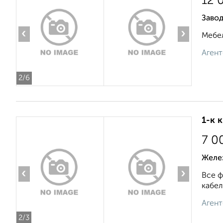
12 
Заво
‹
›
Мебел
Агент
2
/6
1-к 
7 0
Желе
‹
›
Все ф
кабел
Агент
2
/3