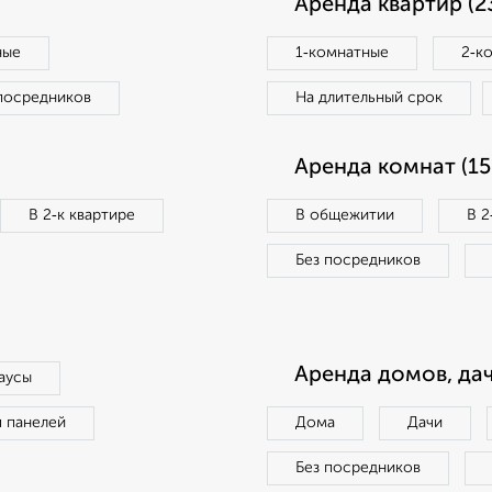
Аренда квартир (2
ные
1‑комнатные
2‑к
посредников
На длительный срок
Аренда комнат (15
В 2‑к квартире
В общежитии
В 2
Без посредников
Аренда домов, дач
аусы
п панелей
Дома
Дачи
Без посредников