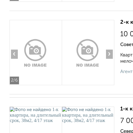
2-к 
10 
Сове
‹
›
Кварт
мелоч
Агент
2
/6
1-к 
7 0
Север