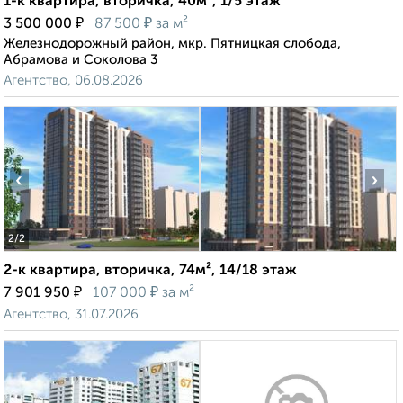
1-к квартира, вторичка, 40м², 1/5 этаж
₽
₽
3 500 000
87 500
за м²
Железнодорожный район, мкр. Пятницкая слобода,
Абрамова и Соколова 3
Агентство, 06.08.2026
‹
›
2
/2
2-к квартира, вторичка, 74м², 14/18 этаж
₽
₽
7 901 950
107 000
за м²
Агентство, 31.07.2026