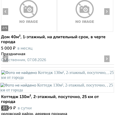
‹
›
2
/5
Дом 40м², 1-этажный, на длительный срок, в черте
города
₽
5 000
в месяц
Праздничная
‹
›
Собственник, 07.08.2026
Коттедж 130м², 2-этажный, посуточно, 25 км от
города
₽
6 999
в сутки
2
/8
орловский район, деревня пронина