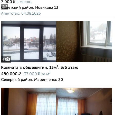
₽
7 000
в месяц
2
/3
Советский район, Новикова 13
Агентство, 04.08.2026
4
Комната в общежитии, 13м², 3/5 этаж
₽
₽
480 000
37 000
за м²
Северный район, Маринченко 20