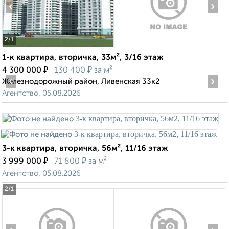
‹
›
2
/1
1-к квартира, вторичка, 33м², 3/16 этаж
₽
₽
4 300 000
130 400
за м²
‹
›
Железнодорожный район, Ливенская 33к2
Агентство, 05.08.2026
3-к квартира, вторичка, 56м², 11/16 этаж
₽
₽
3 999 000
71 800
за м²
Агентство, 05.08.2026
2
/1