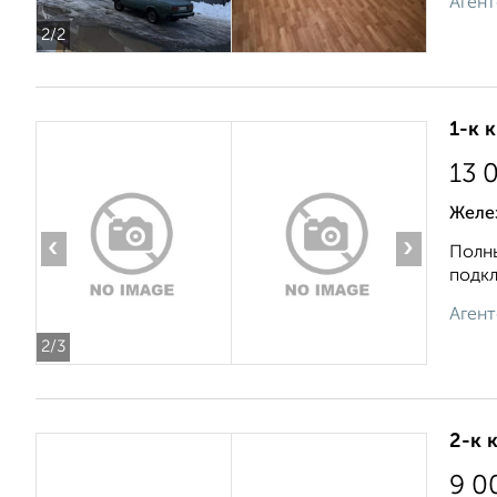
Агент
2
/2
1-к 
13 
Желе
‹
›
Полны
подкл
Агент
2
/3
2-к 
9 0