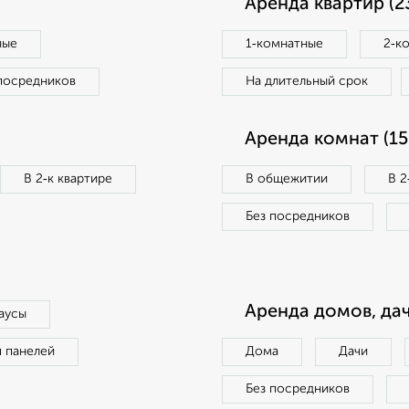
Аренда квартир (2
ные
1‑комнатные
2‑к
посредников
На длительный срок
Аренда комнат (15
В 2‑к квартире
В общежитии
В 2
Без посредников
Аренда домов, дач
аусы
п панелей
Дома
Дачи
Без посредников