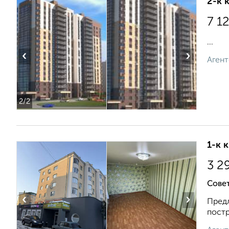
2-к 
7 1
...
‹
›
Агент
2
/2
1-к 
3 2
Совет
‹
›
Предл
постр