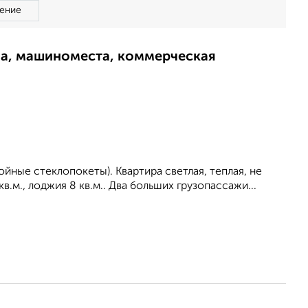
ение
ма, машиноместа, коммерческая
йные стеклопокеты). Квартиpa cвeтлaя, теплaя, нe
.м., лоджия 8 кв.м.. Двa бoльшиx гpузопасcaжи...