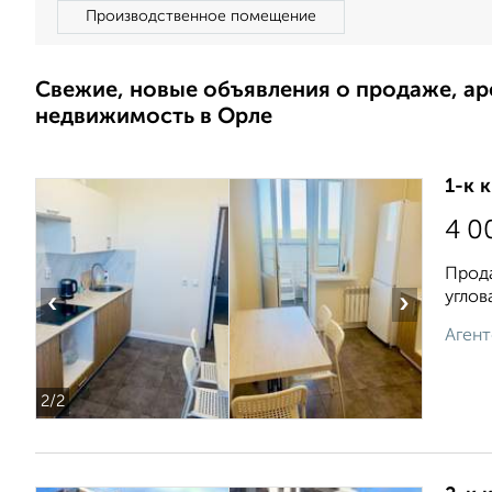
Производственное помещение
Свежие, новые объявления о продаже, а
недвижимость в Орле
1-к 
4 0
Прода
углoв
‹
›
Агент
2
/2