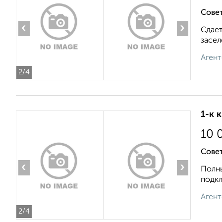
Совет
‹
›
Сдает
засел
Агент
2
/4
1-к 
10 
Совет
‹
›
Полны
подкл
Агент
2
/4