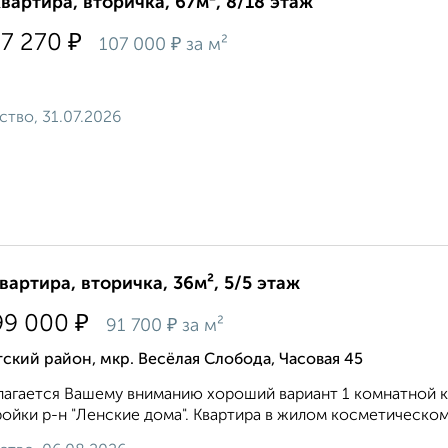
квартира, вторичка, 67м², 8/18 этаж
₽
27 270
₽
107 000
за м²
ство, 31.07.2026
квартира, вторичка, 36м², 5/5 этаж
₽
99 000
₽
91 700
за м²
ский район, мкр. Весёлая Слобода, Часовая 45
агается Вашему вниманию хороший вариант 1 комнатной кв
ойки р-н "Ленские дома". Квартира в жилом косметическом 