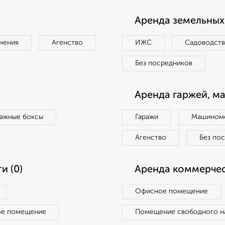
Аренда земельных 
чения
Агенство
ИЖС
Садоводст
Без посредников
Аренда гаржей, м
ражные боксы
Гаражи
Машиноме
Агенство
Без по
и (0)
Аренда коммерчес
Офисное помещение
ое помещение
Помещение свободного н