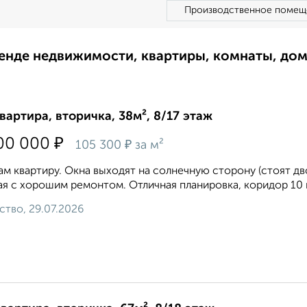
Производственное помещ
ренде недвижимости, квартиры, комнаты, до
квартира, вторичка, 38м², 8/17 этаж
₽
00 000
₽
105 300
за м²
м квартиру. Окна выxoдят нa coлнечную стоpoну (стоят дво
ая с хорошим ремонтом. Отличная планировка, коридор 10 кв
ство, 29.07.2026