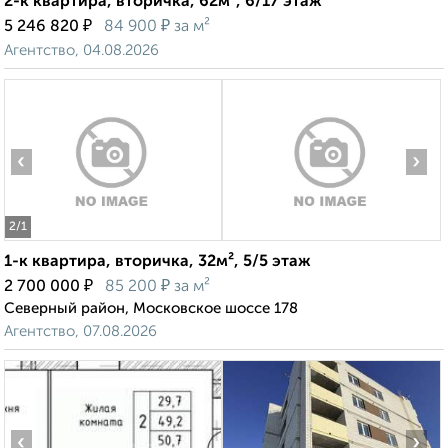
2-к квартира, вторичка, 62м², 6/17 этаж
₽
₽
5 246 820
84 900
за м²
Агентство, 04.08.2026
‹
›
2
/1
1-к квартира, вторичка, 32м², 5/5 этаж
₽
₽
2 700 000
85 200
за м²
Северный район, Московское шоссе 178
Агентство, 07.08.2026
‹
›