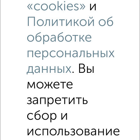
«cookies»
и
Политикой об
обработке
персональных
данных
. Вы
можете
запретить
Рядом, с меньшей ценой
Недалеко от Раздольная 29 с ценой ниже
сбор и
использование
2‑комнатные квартиры