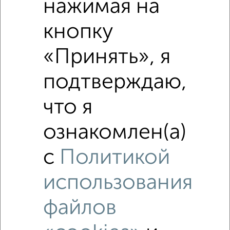
нажимая на
Средняя цена по городу
кнопку
Похожие предложения рядом
«Принять», я
2‑комнатные квартиры недалеко от
подтверждаю,
что я
ознакомлен(а)
с
Политикой
использования
файлов