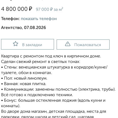
₽
4 800 000
₽
97 000
за м²
Телефон:
показать телефон
Агентство, 07.08.2026
В закладки
Пожаловаться
Квартира с ремонтом под ключ в кирпичном доме.
Сделан свежий ремонт в светлых тонах:
• Стены: венецианская штукатурка в коридоре/кухне/
туалете, обои в комнатах.
• Пол: новый линолеум.
• Ванная: новая плитка.
• Коммуникации: заменены полностью (электрика, трубы).
Всё готово к подключению техники.
• Бонус: большая остекленная лоджия (вдоль кухни и
комнаты).
Во дворе дома магазин, детская площадка, места для
парковки, рядом школа и детский сад, шаговая