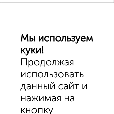
Мы используем
куки!
Продолжая
Сравнение средних цен
2‑комнатные квартиры с похожей площадью ±10%
использовать
₽
3 590 000
данный сайт и
₽
нажимая на
2 930 000
кнопку
₽
3 920 000