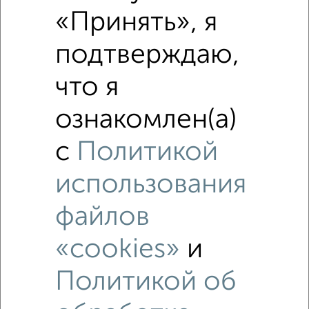
«Принять», я
Средняя цена район
Это предложение
подтверждаю,
Средняя цена по городу
что я
Похожие предложения рядом
ознакомлен(а)
2‑комнатные квартиры недалеко от
с
Политикой
использования
файлов
«cookies»
и
Политикой об