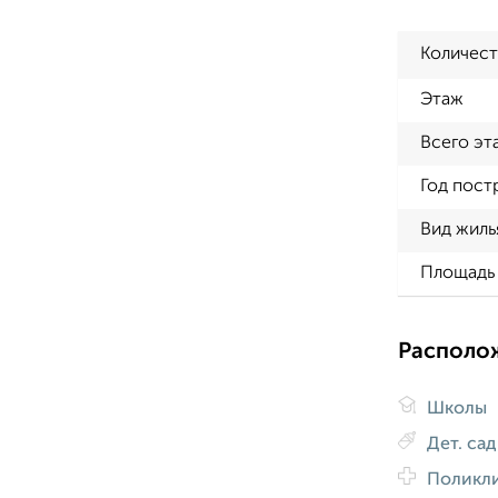
Количест
Этаж
Всего эт
Год пост
Вид жиль
Площадь 
Располо
Школы
Дет. са
Поликл