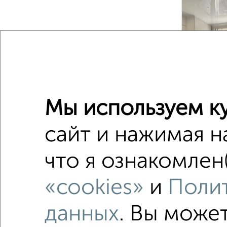
‹
2
/10
Мы используем ку
сайт и нажимая н
2-к квар
что я ознакомлен(
Поиск по с
«cookies»
и
Полит
Северны
c большо
данных
. Вы може
с разде