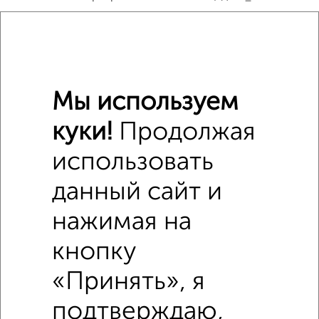
₽
5 970 000
₽
5 246 820
Мы используем
₽
6 130 000
куки!
Продолжая
Средняя цена район
использовать
Это предложение
Средняя цена по городу
данный сайт и
нажимая на
Похожие предложения рядом
2‑комнатные квартиры недалеко от
кнопку
«Принять», я
подтверждаю,