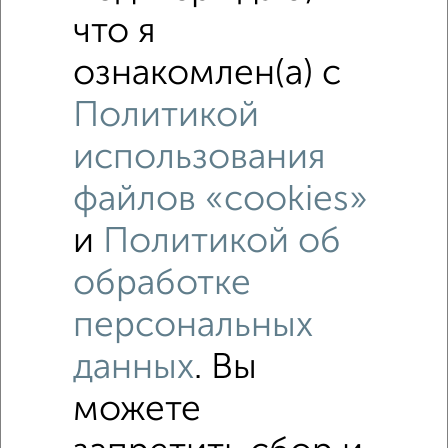
что я
ознакомлен(а) с
Политикой
использования
файлов «cookies»
и
Политикой об
обработке
персональных
Рядом, с меньшей ценой
Недалеко от с ценой ниже
данных
. Вы
можете
2‑комнатные квартиры
Поиск по схожим параметрам: