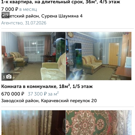
1-к квартира, на длительный срок, 36м², 4/5 этаж
₽
7 000
в месяц
2
/5
Советский район, Сурена Шаумяна 4
Агентство, 31.07.2026
3
Комната в коммуналке, 18м², 1/5 этаж
₽
₽
670 000
37 300
за м²
Заводской район, Карачевский переулок 20