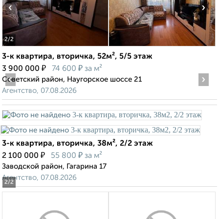
‹
›
2
/2
3-к квартира, вторичка, 52м², 5/5 этаж
₽
₽
3 900 000
74 600
за м²
‹
›
Советский район, Наугорское шоссе 21
Агентство, 07.08.2026
3-к квартира, вторичка, 38м², 2/2 этаж
₽
₽
2 100 000
55 800
за м²
Заводской район, Гагарина 17
Агентство, 07.08.2026
2
/2