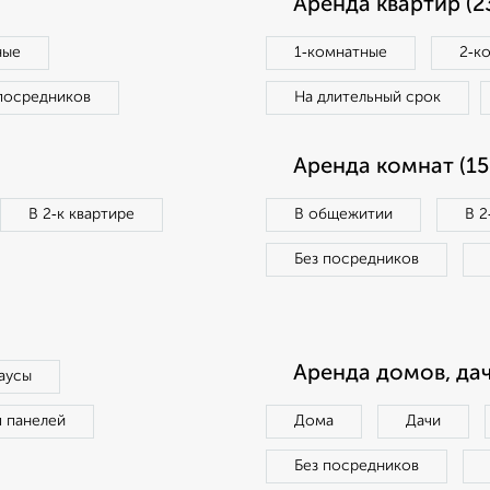
Аренда квартир (2
ные
1‑комнатные
2‑к
посредников
На длительный срок
Аренда комнат (15
В 2‑к квартире
В общежитии
В 2
Без посредников
Аренда домов, дач
аусы
п панелей
Дома
Дачи
Без посредников