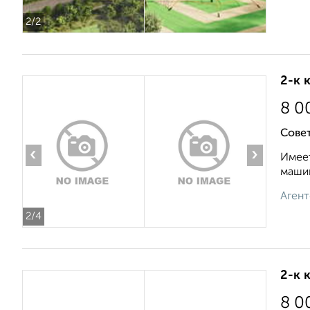
2
/2
2-к 
8 0
Совет
‹
›
Имеет
машин
Агент
2
/4
2-к 
8 0