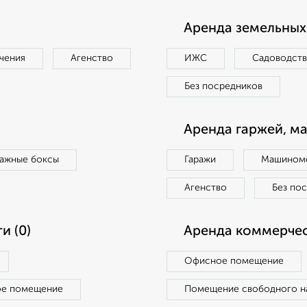
Аренда земельных 
чения
Агенство
ИЖС
Садоводст
Без посредников
Аренда гаржей, м
ражные боксы
Гаражи
Машиноме
Агенство
Без по
и (0)
Аренда коммерчес
Офисное помещение
ое помещение
Помещение свободного н