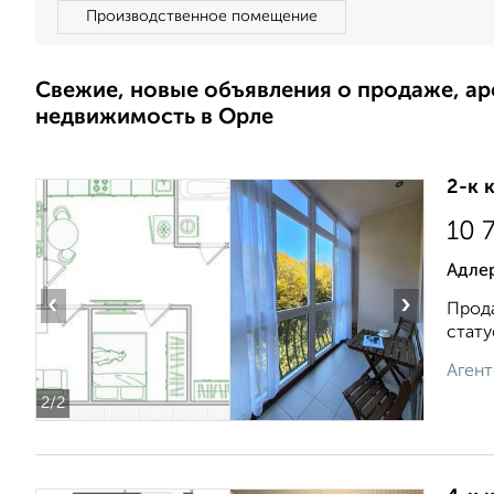
Производственное помещение
Свежие, новые объявления о продаже, а
недвижимость в Орле
2-к 
10 
Адлер
‹
›
Прода
стату
Агент
2
/2