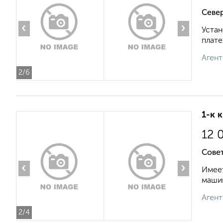
Север
‹
›
Устан
плате
Агент
2
/6
1-к 
12 
Совет
‹
›
Имеет
машин
Агент
2
/4