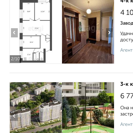
4-к 
4 1
Завод
‹
›
Удачн
досту
Агент
2
/10
3-к 
6 7
Она н
застр
‹
›
Агент