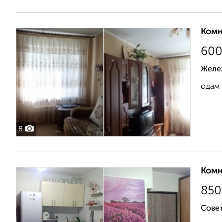
Комн
60
Желе
одам 
8
Комн
850
Совет