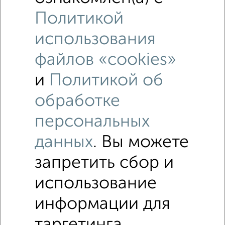
Политикой
использования
файлов «cookies»
и
Политикой об
Рядом, с меньшей ценой
обработке
Недалеко от с ценой ниже
персональных
данных
. Вы можете
2‑комнатные квартиры
Поиск по схожим параметрам:
запретить сбор и
не первый этаж
не последний этаж
с балконом
использование
с центральным отоплением
Вторичное жилье
информации для
в панельном доме
с раздельным санузлом
таргетинга