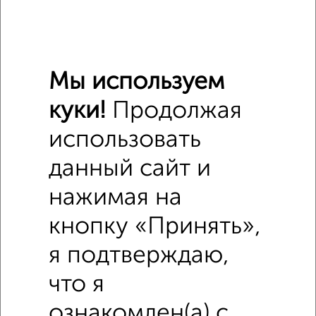
₽
8 510 000
Средняя цена район
Это предложение
Мы используем
Средняя цена по городу
куки!
Продолжая
Похожие предложения рядом
использовать
2‑комнатные квартиры недалеко от
данный сайт и
нажимая на
кнопку «Принять»,
я подтверждаю,
что я
ознакомлен(а) с