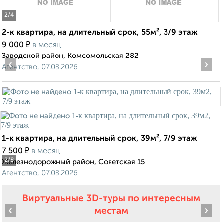
2
/4
2-к квартира, на длительный срок, 55м², 3/9 этаж
₽
9 000
в месяц
Заводской район, Комсомольская 282
‹
›
Агентство, 07.08.2026
1-к квартира, на длительный срок, 39м², 7/9 этаж
₽
7 500
в месяц
2
/8
Железнодорожный район, Советская 15
Агентство, 07.08.2026
Виртуальные 3D-туры по интересным
‹
›
местам