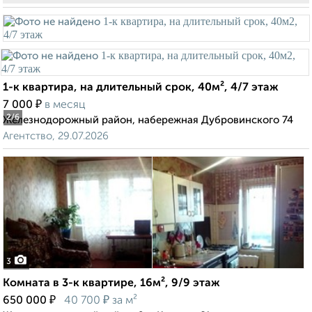
1-к квартира, на длительный срок, 40м², 4/7 этаж
₽
7 000
в месяц
2
/6
Железнодорожный район, набережная Дубровинского 74
Агентство, 29.07.2026
3
Комната в 3-к квартире, 16м², 9/9 этаж
₽
₽
650 000
40 700
за м²