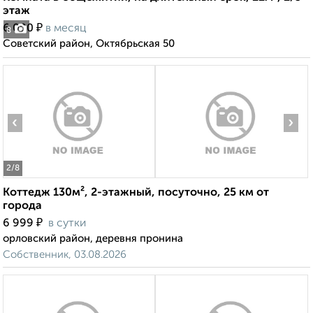
этаж
₽
6 000
в месяц
8
Советский район, Октябрьская 50
‹
›
2
/8
Коттедж 130м², 2-этажный, посуточно, 25 км от
города
₽
6 999
в сутки
орловский район, деревня пронина
Собственник, 03.08.2026