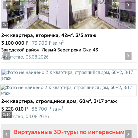
‹
›
2
/2
2-к квартира, вторичка, 42м², 3/5 этаж
₽
₽
3 100 000
73 900
за м²
Заводской район, Левый Берег реки Оки 43
‹
›
Агентство, 05.08.2026
2-к квартира, строящийся дом, 60м², 3/17 этаж
₽
₽
5 228 010
86 700
за м²
2
/10
Агентство, 08.08.2026
Виртуальные 3D-туры по интересным
‹
›