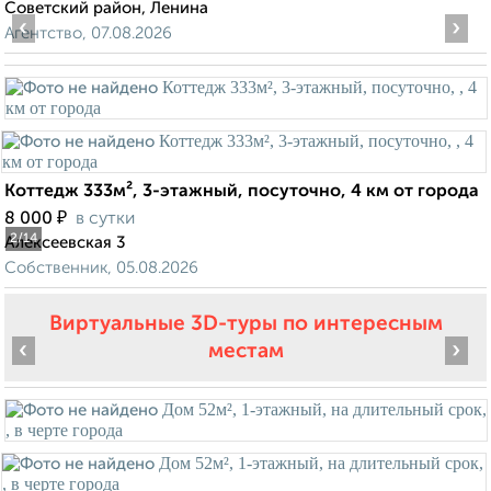
Советский район, Ленина
‹
›
Агентство, 07.08.2026
Коттедж 333м², 3-этажный, посуточно, 4 км от города
₽
8 000
в сутки
2
/14
Алексеевская 3
Собственник, 05.08.2026
Виртуальные 3D-туры по интересным
‹
›
местам