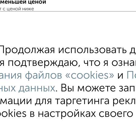
 меньшей ценой
т с ценой ниже
тные квартиры
хожим параметрам:
родолжая использовать д
ый этаж
не последний этаж
с балконом
я подтверждаю, что я озна
ое жилье
в панельном доме
с раздельным сан
ания файлов «cookies»
и
П
ных данных
. Вы можете за
ации для таргетинга рек
тные
4‑комнатные
Квартиры студии
От застройщи
okies в настройках своего
В новостройке
В строящемся доме
В новом доме
вательское соглашение
Орёл, улица Комсомольская 66
©