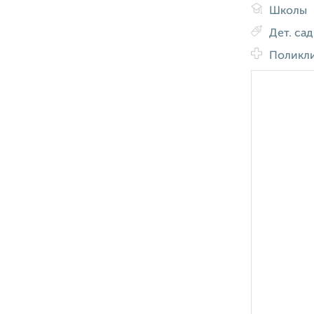
Школы
Дет. са
Поликл