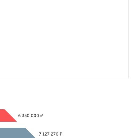
₽
6 350 000
₽
7 127 270