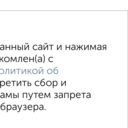
анный сайт и нажимая
с центральным отоплением
комлен(а) с
узлом
площадью до 70 м²
олитикой об
↑ НАВЕРХ К МЕНЮ
претить сбор и
ламы путем запрета
ка
Без посредников
Вторичное жилье
 браузера.
 2015–2026
Сайт-доска объявлений недвижимости