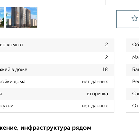
во комнат
2
Об
2
Ма
ажей в доме
18
Ба
ройки дома
нет данных
Ре
я
вторичка
Са
кухни
нет данных
От
жение, инфраструктура рядом