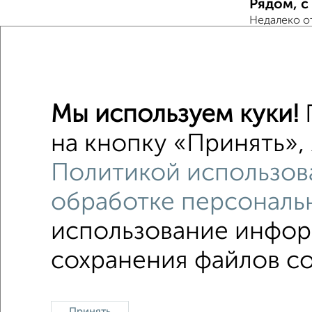
Рядом, с
Недалеко о
2‑комна
Поиск по с
Мы используем куки!
П
не перв
на кнопку «Принять», 
Вторичн
Политикой использов
обработке персональ
использование информ
Однокомнатные
Двухкомнатные
Трехкомна
сохранения файлов co
Контакты
Политика конфиденциальности
Пользо
Принять