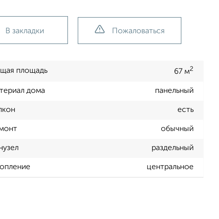
В закладки
Пожаловаться
2
щая площадь
67 м
териал дома
панельный
лкон
есть
монт
обычный
нузел
раздельный
опление
центральное