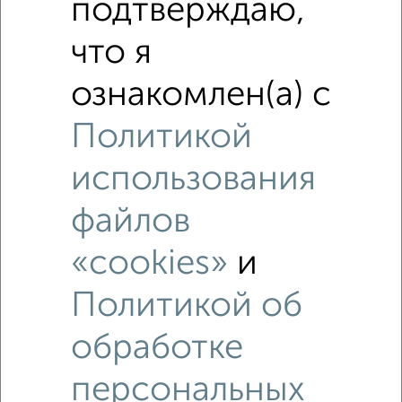
подтверждаю,
Средняя цена по городу
что я
Похожие предложения рядом
2‑комнатные квартиры недалеко от Комсомольская 240
ознакомлен(а) с
Политикой
использования
файлов
«cookies»
и
Политикой об
обработке
персональных