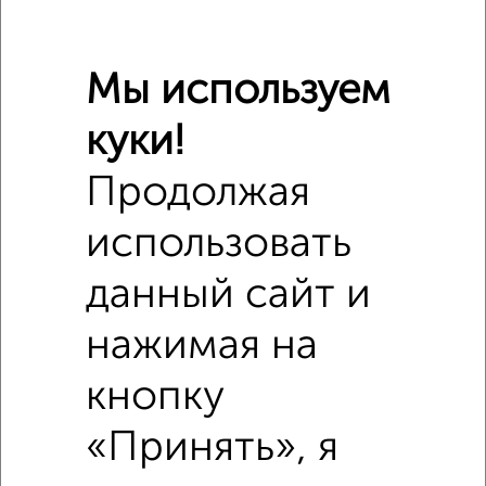
Мы используем
куки!
Продолжая
Сравнение средних цен
2‑комнатные квартиры с похожей площадью ±10%
использовать
₽
3 660 000
данный сайт и
₽
3 300 000
нажимая на
кнопку
₽
3 780 000
«Принять», я
Средняя цена район
Это предложение