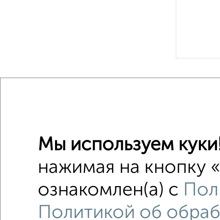
Рядом, с
Недалеко от
3‑комна
Мы используем куки
Поиск по с
нажимая на кнопку «
Заводск
ознакомлен(а) с
Пол
в малоэ
в панел
Политикой об обраб