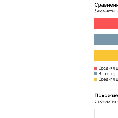
Сравнени
3‑комнатны
Средняя ц
Это пред
Средняя ц
Похожие
3‑комнатные