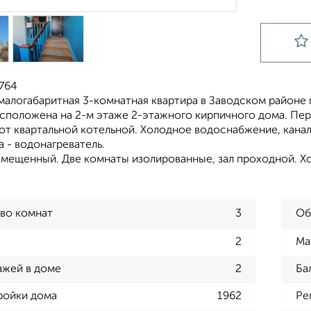
8764
алогабаритная 3-комнатная квартира в Заводском районе г. 
асположена на 2-м этаже 2-этажного кирпичного дома. Пе
от квартальной котельной. Холодное водоснабжение, канал
а - водонагреватель.
вмещенный. Две комнаты изолированные, зал проходной. Х
во комнат
3
Об
2
Ма
ажей в доме
2
Ба
ройки дома
1962
Ре