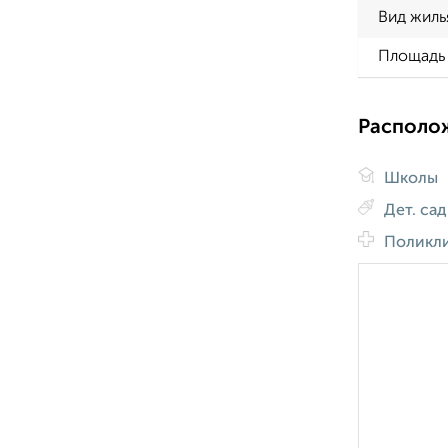
Вид жиль
Площадь 
Располо
Школы
Дет. са
Поликл