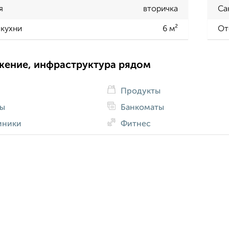
я
вторичка
Са
кухни
6 м²
От
жение, инфраструктура рядом
Продукты
ды
Банкоматы
иники
Фитнес