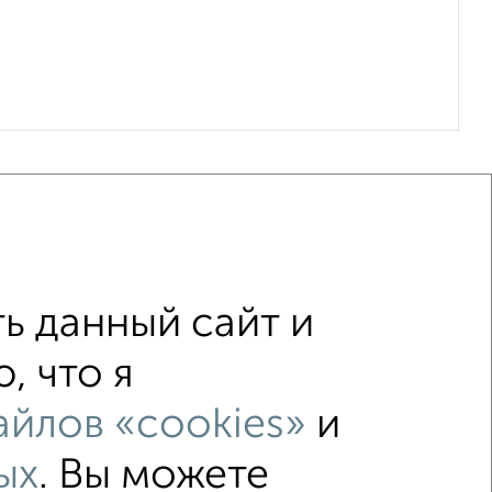
ь данный сайт и
, что я
том
не первый этаж
йлов «cookies»
и
лением
Вторичное жилье
 500 000 руб.
площадью до 40 м²
ых
. Вы можете