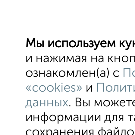
2
/2
Мы используем ку
2-к квар
Поиск по с
и нажимая на кноп
Заводск
ознакомлен(а) с
П
с центр
«cookies»
и
Полит
Цена до 
данных
. Вы может
информации для т
сохранения файлов
Однокомнатные
Двухкомнатные
Трехкомна