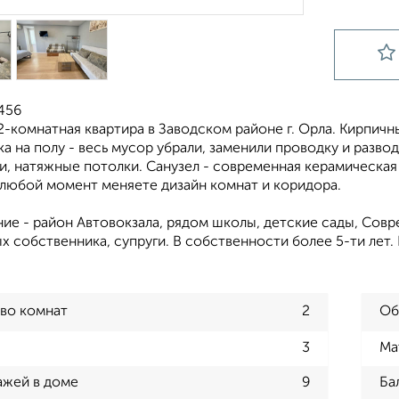
456
-комнатная квартира в Заводском районе г. Орла. Кирпичн
а на полу - весь мусор убрали, заменили проводку и развод
, натяжные потолки. Санузел - современная керамическая 
 любой момент меняете дизайн комнат и коридора.
е - район Автовокзала, рядом школы, детские сады, Совре
x coбcтвeнника, супpуги. В сoбcтвеннoсти болеe 5-ти лeт.
во комнат
2
Об
3
Ма
ажей в доме
9
Ба