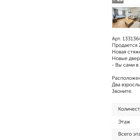
Арт. 133136
Продается 2
Новая стяжк
Новые двери
- Вы сами в
Расположени
Двa взрослы
Звоните.
Количест
Этаж
Всего эт