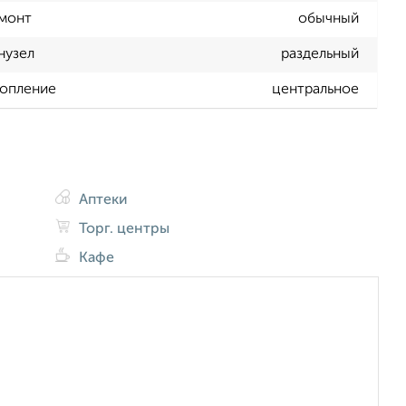
монт
обычный
нузел
раздельный
опление
центральное
Аптеки
Торг. центры
Кафе