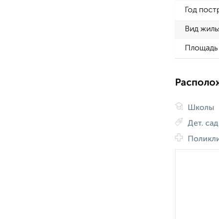
Год пост
Вид жиль
Площадь 
Располо
Школы
Дет. са
Поликл