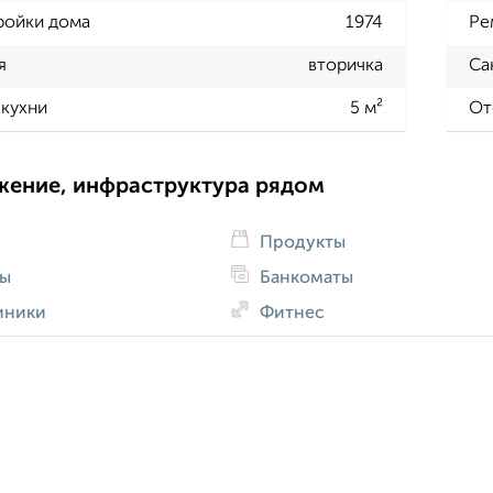
ройки дома
1974
Ре
я
вторичка
Са
кухни
5 м²
От
жение, инфраструктура рядом
Продукты
ды
Банкоматы
иники
Фитнес