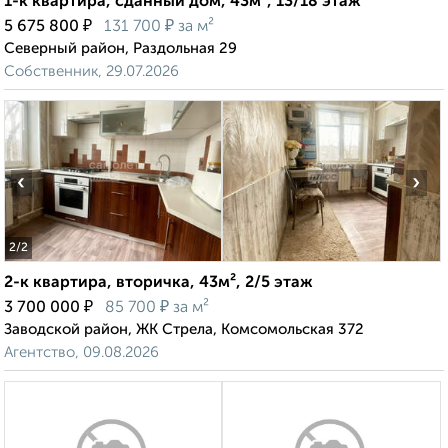
1-к квартира, сданный дом, 43м², 13/18 этаж
₽
₽
5 675 800
131 700
за м²
Северный район, Раздольная 29
Собственник, 29.07.2026
‹
›
2
/2
2-к квартира, вторичка, 43м², 2/5 этаж
₽
₽
3 700 000
85 700
за м²
Заводской район, ЖК Стрела, Комсомольская 372
Агентство, 09.08.2026