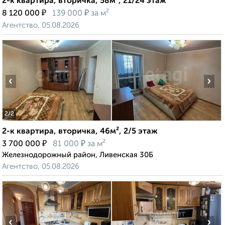
2-к квартира, вторичка, 58м², 21/24 этаж
₽
₽
8 120 000
139 000
за м²
Агентство, 05.08.2026
‹
›
2
/2
2-к квартира, вторичка, 46м², 2/5 этаж
₽
₽
3 700 000
81 000
за м²
Железнодорожный район, Ливенская 30Б
Агентство, 05.08.2026
‹
›